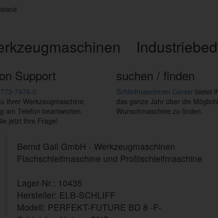
tand
erkzeugmaschinen
Industriebed
fon Support
suchen / finden
2773-7476-0
Schleifmaschinen.Center
bietet 
 zu Ihrer Werkzeugmaschine,
das ganze Jahr über die Möglichk
tig am Telefon beantworten.
Wunschmaschine zu finden.
ie jetzt Ihre Frage!
Bernd Gail GmbH - Werkzeugmaschinen
Flachschleifmaschine und Profilschleifmaschine
Lager-Nr.: 10435
Hersteller: ELB-SCHLIFF
Modell: PERFEKT-FUTURE BD 8 -F-