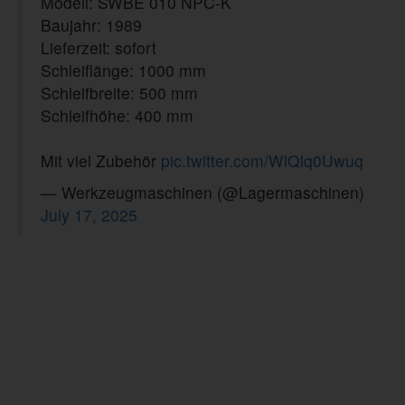
Modell: SWBE 010 NPC-K
Baujahr: 1989
Lieferzeit: sofort
Schleiflänge: 1000 mm
Schleifbreite: 500 mm
Schleifhöhe: 400 mm
Mit viel Zubehör
pic.twitter.com/WlQlq0Uwuq
— Werkzeugmaschinen (@Lagermaschinen)
July 17, 2025