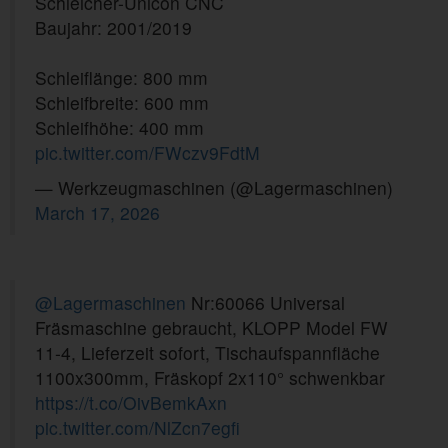
Schleicher-Unicon CNC
Baujahr: 2001/2019
Schleiflänge: 800 mm
Schleifbreite: 600 mm
Schleifhöhe: 400 mm
pic.twitter.com/FWczv9FdtM
— Werkzeugmaschinen (@Lagermaschinen)
March 17, 2026
@Lagermaschinen
Nr:60066 Universal
Fräsmaschine gebraucht, KLOPP Model FW
11-4, Lieferzeit sofort, Tischaufspannfläche
1100x300mm, Fräskopf 2x110° schwenkbar
https://t.co/OivBemkAxn
pic.twitter.com/NlZcn7egfi