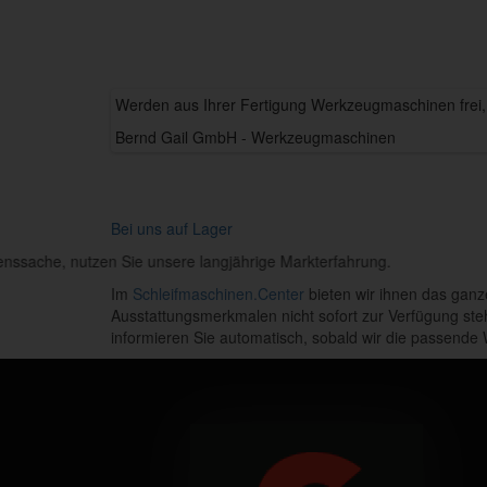
Werden aus Ihrer Fertigung Werkzeugmaschinen frei, w
Bernd Gail GmbH - Werkzeugmaschinen
Bei uns auf Lager
Werkzeugmaschinen-Kauf ist Vertrauenssache, nutzen
Im
Schleifmaschinen.Center
bieten wir ihnen das ganz
Ausstattungsmerkmalen nicht sofort zur Verfügung st
informieren Sie automatisch, sobald wir die passend
B
ernd Gail