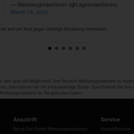
— Werkzeugmaschinen (@Lagermaschinen)
March 16, 2025
ir sind am Kauf gegen sofortige Bezahlung interessiert.
 Sie unsere langjährige Markterfahrung.
e Jahr über die Möglichkeit, Ihre Wunsch-Werkzeugmaschine zu finden.
ehen, übernehmen wir die zeitaufwändige Suche. Spezifizieren Sie Ihr
e Werkzeugmaschine für Sie gefunden haben.
Anschrift
Service
Bernd Gail GmbH Werkzeugmaschinen
Kontaktformular