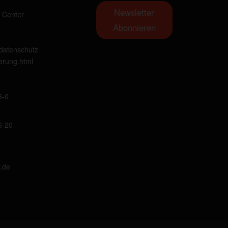
Newsletter
 Center
Abonnieren
datenschutz
erung.html
6-0
6-20
.de