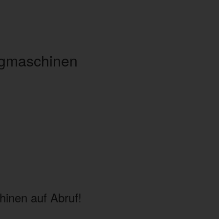
g
maschinen
auf Abruf!