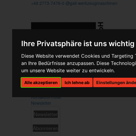
+49 2773-7476-0
@gail-werkzeugmaschinen
Ihre Privatsphäre ist uns wichtig
Diese Website verwendet Cookies und Targeting Te
an Ihre Bedürfnisse anzupassen. Diese Technolo
um unsere Website weiter zu entwickeln.
Alle akzeptieren
Ich lehne ab
Einstellungen änd
Home
Service
Kontaktformular
Newsletter
Newsletter
Abonnieren