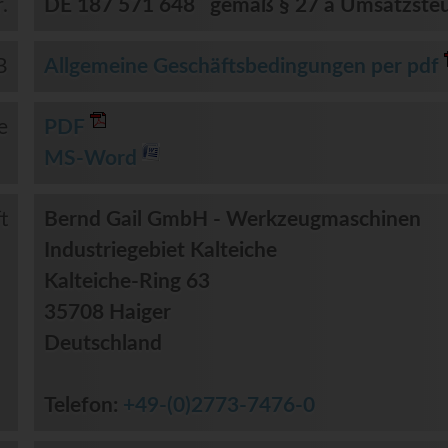
.
DE 187 571 648 gemäß § 27 a Umsatzsteu
B
Allgemeine Geschäftsbedingungen per pdf
e
PDF
MS-Word
t
Bernd Gail GmbH - Werkzeugmaschinen
Industriegebiet Kalteiche
Kalteiche-Ring 63
35708 Haiger
Deutschland
Telefon:
+49-(0)2773-7476-0