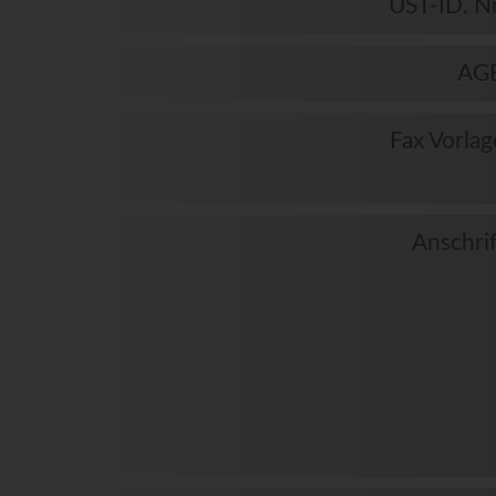
UST-ID. Nr
AG
Fax Vorlag
Anschrif