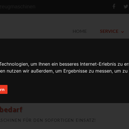
kzeugmaschinen
HOME
SERVICE
chnologien, um Ihnen ein besseres Internet-Erlebnis zu er
gien nutzen wir außerdem, um Ergebnisse zu messen, um z
ern
g
maschinen
bedarf
CHINEN FÜR DEN SOFORTIGEN EINSATZ!