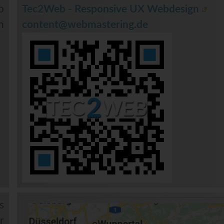
b
Tec2Web - Responsive UX Webdesign
n
content@webmastering.de
s
r