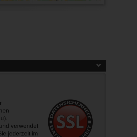
 
hen 
).

und verwendet 
 jederzeit im 